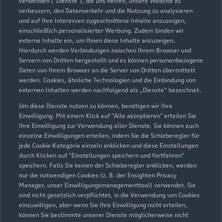
verwenden ("Dienste"), die uns helfen, unsere Website zu
07:00
verbessern, den Datenverkehr und die Nutzung zu analysieren
und auf Ihre Interessen zugeschnittene Inhalte anzuzeigen,
einschließlich personalisierter Werbung. Zudem binden wir
externe Inhalte ein, um Ihnen diese Inhalte anzuzeigen.
Hierdurch werden Verbindungen zwischen Ihrem Browser und
Servern von Dritten hergestellt und es können personenbezogene
Daten von Ihrem Browser an die Server von Dritten übermittelt
werden. Cookies, ähnliche Technologien und die Einbindung von
externen Inhalten werden nachfolgend als „Dienste“ bezeichnet.
Um diese Dienste nutzen zu können, benötigen wir Ihre
Einwilligung. Mit einem Klick auf "Alle akzeptieren" erteilen Sie
Ihre Einwilligung zur Verwendung aller Dienste. Sie können auch
einzelne Einwilligungen erteilen, indem Sie die Schieberegler für
jede Cookie-Kategorie einzeln anklicken und diese Einstellungen
durch Klicken auf "Einstellungen speichern und fortfahren"
speichern. Falls Sie keinen der Schieberegler anklicken, werden
nur die notwendigen Cookies (z. B. der Ensighten Privacy
Zur Reparatur
Manager, unser Einwilligungsmanagementtool) verwendet. Sie
sind nicht gesetzlich verpflichtet, in die Verwendung von Cookies
einzuwilligen, aber wenn Sie Ihre Einwilligung nicht erteilen,
können Sie bestimmte unserer Dienste möglicherweise nicht