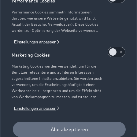
Performance Cookies
Modelle vergleichen
Service & Zubehör
Performance Cookies sammeln Informationen
Neuwagensuche
darüber, wie unsere Webseite genutzt wird (z. B.
Elektromodelle
Anzahl der Besuche, Verweildauer). Diese Cookies
Gebrauchtwagensuche
Support
werden zur Optimierung der Webseite verwendet.
Saisonale Angebote
Plug-in-Hybride
Gebrauchtwagen
Einstellungen anpassen
Audi Services
Über Audi
Kundenservice
Finanzierung
Marketing Cookies
Garantie
Händlersuche
Aktionen & Angebote
Unternehmen
Marketing Cookies werden verwendet, um für die
Audi digital services
Benutzer relevantere und auf deren Interessen
Audi Code
Geschäftskunden
Karriere
zugeschnittene Inhalte anzubieten. Sie werden auch
myAudi
verwendet, um die Erscheinungshäufigkeit einer
Häufige Fragen (FAQ)
Investor Relations
Werbeanzeige zu begrenzen und um die Effektivität
© 2026 AUDI AG. Alle Rechte vorbehalten
von Werbekampagnen zu messen und zu steuern.
Audi Online Beratung
Presse & Media Center
Impressum
Rechtliches
Hinweisgebersystem
Einstellungen anpassen
Online-Terminvereinbarung
Datenschutz
Datenschutzinformation
Cookie-Einstellungen
Servicekontakt
Cookie-Richtlinie
Barrierefreiheit
Audi erleben
Alle akzeptieren
Digital Services Act
EU Data Act
Bordbuch & Bedienungsanleitungen