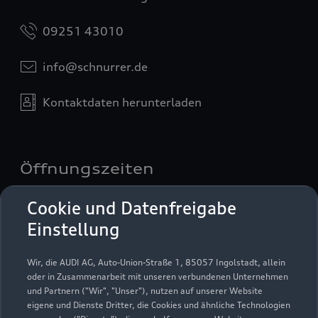
09251 43010
info@schnurrer.de
Kontaktdaten herunterladen
Öffnungszeiten
Cookie und Datenfreigabe
Verkauf
Einstellung
Geschlossen
,
öffnet am
Donnerstag
09:00
Wir, die AUDI AG, Auto-Union-Straße 1, 85057 Ingolstadt, allein
oder in Zusammenarbeit mit unseren verbundenen Unternehmen
und Partnern ("Wir", "Unser"), nutzen auf unserer Website
Service
eigene und Dienste Dritter, die Cookies und ähnliche Technologien
Geschlossen
,
öffnet am
Donnerstag